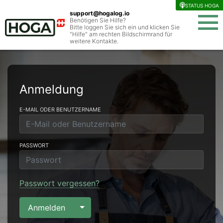
STATUS HOGA
support@hogalog.io
Video schliessen
Benötigen Sie Hilfe?
Bitte loggen Sie sich ein und klicken Sie
"Hilfe" am rechten Bildschirmrand für
weitere Kontakte.
Die Plattform
Anmeldung
Für Einkäufer
E-MAIL ODER BENUTZERNAME
Küchenchef
PASSWORT
Strategischer Einkauf
Geschäftsleitung
Passwort vergessen?
Toggle Dropdown
Anmelden
Für Lieferanten